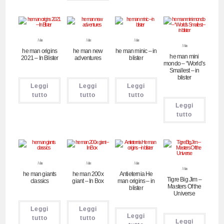
Masters
Masters
Masters
Masters
he man origins
he man new
he man minic – in
he man mini
2021 – In Blister
adventures
blister
mondo – “World’s
Smallest – in
blister
Leggi
Leggi
Leggi
tutto
tutto
tutto
Leggi
tutto
Masters
Masters
Masters
Masters
he man giants
he man 200x
Antieternia He
Tigre Big Jim –
classics
giant – In Box
man origins – in
Masters Of the
blister
Universe
Leggi
Leggi
Leggi
tutto
tutto
Leggi