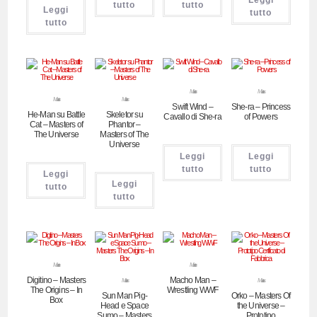
Leggi
tutto
tutto
Leggi
tutto
tutto
Masters
Masters
Masters
Masters
Swift Wind –
She-ra – Princess
He-Man su Battle
Skeletor su
Cavallo di She-ra
of Powers
Cat – Masters of
Phantor –
The Universe
Masters of The
Universe
Leggi
Leggi
tutto
tutto
Leggi
Leggi
tutto
tutto
Masters
Masters
Digitino – Masters
Macho Man –
Masters
Masters
The Origins – In
Wrestling WWF
Sun Man Pig-
Orko – Masters Of
Box
Head e Space
the Universe –
Sumo – Masters
Prototipo