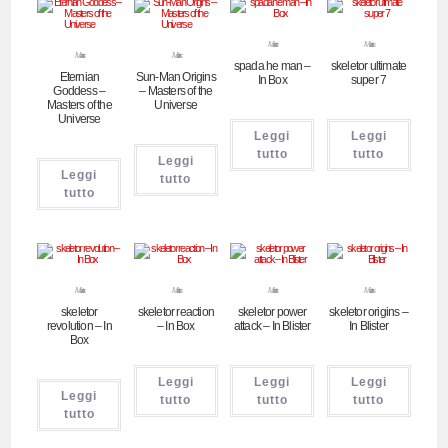
Masters
Masters
Masters
Masters
spada he man –
skeletor ultimate
Eternian
Sun-Man Origins
In Box
super 7
Goddess –
– Masters of the
Masters of the
Universe
Universe
Leggi
Leggi
tutto
tutto
Leggi
Leggi
tutto
tutto
Masters
Masters
Masters
Masters
skeletor
skeletor reaction
skeletor power
skeletor origins –
revolution – In
– In Box
attack – In Blister
In Blister
Box
Leggi
Leggi
Leggi
Leggi
tutto
tutto
tutto
tutto