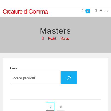
Salta
al
Creature di Gomma
Menu
0
contenuto
Masters
>
Prodotti
>
Masters
Cerca