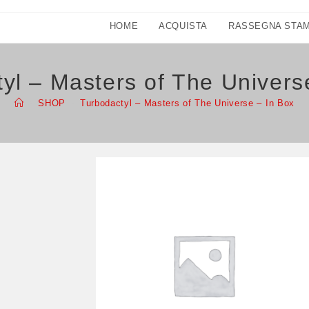
HOME
ACQUISTA
RASSEGNA STA
yl – Masters of The Univers
>
SHOP
>
Turbodactyl – Masters of The Universe – In Box