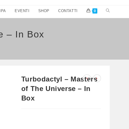
Attiva/disatti
MPA
EVENTI
SHOP
CONTATTI
0
la
e – In Box
ricerca
sul
sito
web
Turbodactyl – Masters
of The Universe – In
Box