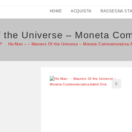
HOME
ACQUISTA
RASSEGNA ST
f the Universe – Moneta Co
P
>
He-Man – – Masters Of the Universe – Moneta Commemorativa 
🔍