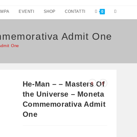
Attiva/disatt
AMPA
EVENTI
SHOP
CONTATTI
0
la
mmemorativa Admit One
ricerca
Admit One
sul
sito
web
He-Man – – Masters Of
the Universe – Moneta
Commemorativa Admit
One