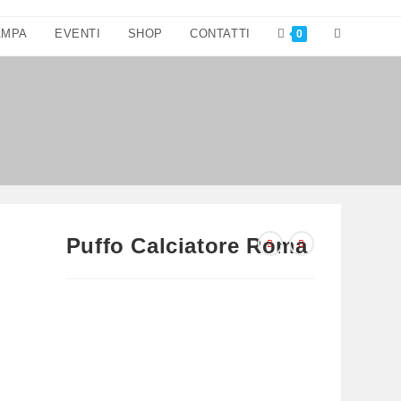
Attiva/disatt
AMPA
EVENTI
SHOP
CONTATTI
0
la
ricerca
sul
sito
web
Puffo Calciatore Roma