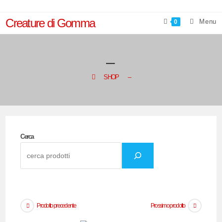
Salta
al
Creature di Gomma
Menu
0
contenuto
–
>
SHOP
>
–
Cerca
Prodotto precedente
Prossimo prodotto