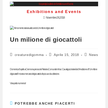
Exhibitions and Events
Novembre 28, 2018
Un milione di giocattoli
Autore
Articolo
Categoria
creaturedigomma
Aprile 15, 2018
News
dell'articolo:
pubblicato:
dell'articolo:
Domenica 8 aprile a Cremona presso la Palestra Comunale in fraz. Cavatigozzi si terrà la 54 edizione di “Un milione
di giocattoli” mostra mercato del giocattolo d’epoca e da collezione.
Vi aspetto numerosi!
POTREBBE ANCHE PIACERTI