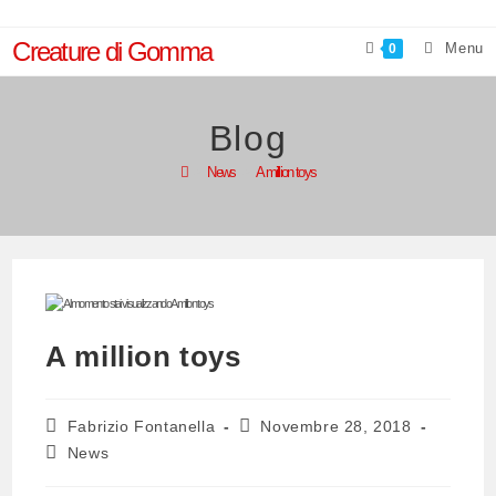
Salta
al
Creature di Gomma
Menu
0
contenuto
Blog
>
News
>
A million toys
A million toys
Autore
Articolo
Fabrizio Fontanella
Novembre 28, 2018
dell'articolo:
pubblicato:
Categoria
News
dell'articolo: