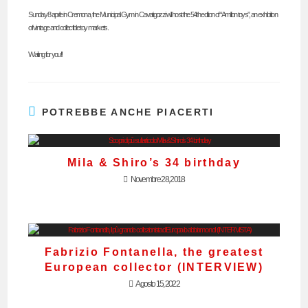
Sunday 8 aprile in Cremona, the Municipal Gym in Cavatigozzi will host the 54th edition of “A million toys”, an exhibition
of vintage and collectible toy markets.
Waiting for you!!
POTREBBE ANCHE PIACERTI
Mila & Shiro’s 34 birthday
Novembre 28, 2018
Fabrizio Fontanella, the greatest
European collector (INTERVIEW)
Agosto 15, 2022