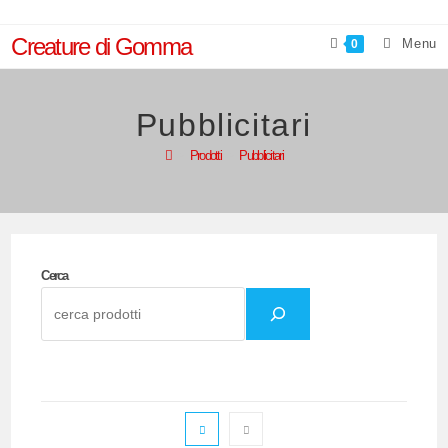
Salta
al
Creature di Gomma
Menu
0
contenuto
Pubblicitari
>
Prodotti
>
Pubblicitari
Cerca