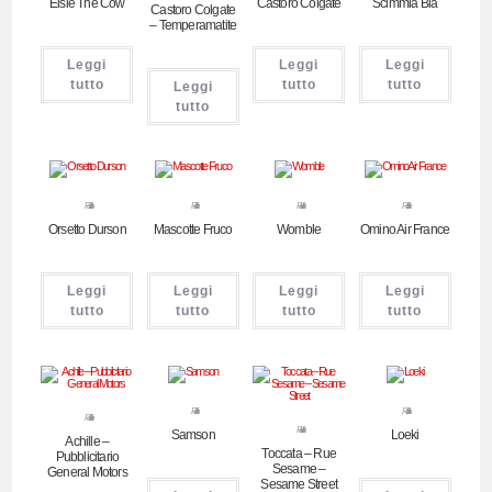
Elsie The Cow
Castoro Colgate
Scimmia Bia
Castoro Colgate
– Temperamatite
Leggi
Leggi
Leggi
tutto
tutto
tutto
Leggi
tutto
Pubblicitari
Pubblicitari
Pubblicitari
Pubblicitari
Orsetto Durson
Mascotte Fruco
Womble
Omino Air France
Leggi
Leggi
Leggi
Leggi
tutto
tutto
tutto
tutto
Pubblicitari
Pubblicitari
Pubblicitari
Pubblicitari
Samson
Loeki
Achille –
Toccata – Rue
Pubblicitario
Sesame –
General Motors
Sesame Street