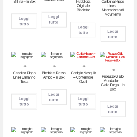
Brillina – In Box
Pubblicità
Cartolina Pippo
Originale
Lines –
Blackstar
Meccanismo di
Movimento
Leggi
Leggi
tutto
tutto
Leggi
Leggi
tutto
tutto
Pubblicitari
Pubblicitari
Pubblicitari
Pubblicitari
Cartolina Pippo
Bicchiere Rosso
Coniglio Nesquik
Pupazzo Giallo
Lines Ermanno
Antico – In Box
– Contenitore
Mondadori –
Testa
Ovetti
Giallo Furga – In
Box
Leggi
Leggi
Leggi
tutto
tutto
tutto
Leggi
tutto