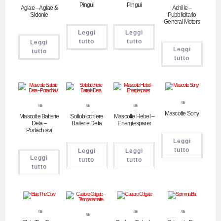
Pingui
Pingui
Aglae – Aglae &
Achille –
Sidonie
Pubblicitario
General Motors
Leggi
Leggi
tutto
tutto
Leggi
Leggi
tutto
tutto
Pubblicitari
Pubblicitari
Pubblicitari
Pubblicitari
Mascotte Sony
Mascotte Batterie
Sottobicchiere
Mascotte Hebel –
Deta –
Batterie Deta
Energiesparer
Portachiavi
Leggi
tutto
Leggi
Leggi
Leggi
tutto
tutto
tutto
Pubblicitari
Pubblicitari
Pubblicitari
Pubblicitari