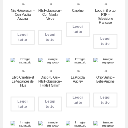
Pubblicitari
Pubblicitari
Pubblicitari
Pubblicitari
Nils Holgersson –
Nils Holgersson –
Caroline
Logo in Bronzo
Con Maglia
Con Maglia
RTF –
Azzurra
Verde
Televisione
Francese
Leggi
tutto
Leggi
Leggi
Leggi
tutto
tutto
tutto
Pubblicitari
Pubblicitari
Pubblicitari
Pubblicitari
Libro Caroline et
Disco 45 Giri –
La Piccola
Orso Vestito –
Le Vacances de
Nils Holgersson –
Audrey
Bebé Antoine
Titus
I Fratelli Grimm
Leggi
Leggi
Leggi
Leggi
tutto
tutto
tutto
tutto