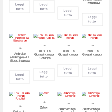
– Portachiavi
Leggi
Leggi
tutto
tutto
Leggi
tutto
Leggi
tutto
Pubblicitari
Pubblicitari
Pubblicitari
Pubblicitari
Pollux – La
Pollux – La
Pollux – La
Ambroise
Giostra incantata
Giostra incantata
Giostra incantata
(Ambrogio) – La
– Con Pipa
Giostra incantata
Leggi
Leggi
Leggi
tutto
tutto
Leggi
tutto
tutto
Pubblicitari
Pubblicitari
Pubblicitari
Pubblicitari
Zeltron
Antar Vichinga –
Antar Vichingo –
Pollux – La