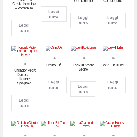
Componibile
Componibile
Giostra incantata
– Portachiavi
Leggi
tutto
Leggi
Leggi
tutto
tutto
Leggi
tutto
Pubblicitari
Pubblicitari
Pubblicitari
Pubblicitari
Omino Olà
Loeki il Piccolo
Loeki – In Blister
Leone
Fundador Pedro
Domecq –
Liquore
Leggi
Leggi
Spagnolo
Leggi
tutto
tutto
tutto
Leggi
tutto
Pubblicitari
Pubblicitari
Pubblicitari
Pubblicitari