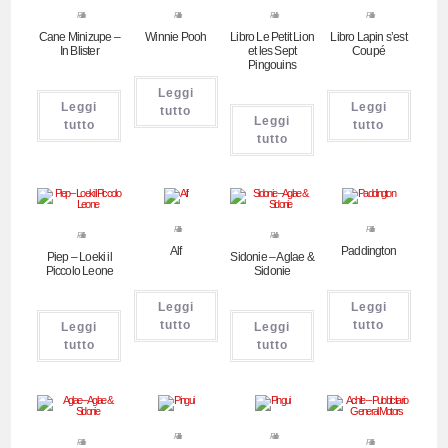
Pubblicitari
Pubblicitari
Pubblicitari
Pubblicitari
Cane Minizupe –
Winnie Pooh
Libro Le Petit Lion
Libro Lapin s’est
In Blister
et les Sept
Coupé
Pingouins
Leggi
Leggi
Leggi
tutto
Leggi
tutto
tutto
tutto
Pubblicitari
Pubblicitari
Pubblicitari
Pubblicitari
Alf
Paddington
Piep – Loeki il
Sidonie – Aglae &
Piccolo Leone
Sidonie
Leggi
Leggi
tutto
tutto
Leggi
Leggi
tutto
tutto
Pubblicitari
Pubblicitari
Pubblicitari
Pubblicitari