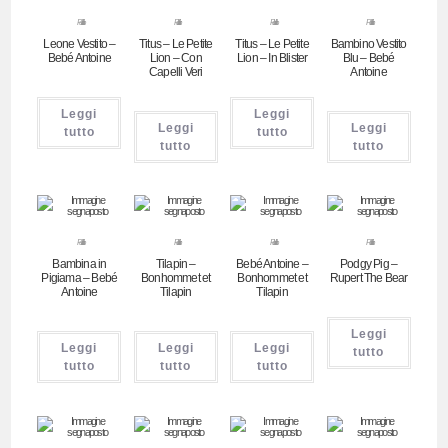
Pubblicitari
Pubblicitari
Pubblicitari
Pubblicitari
Leone Vestito –
Titus – Le Petite
Titus – Le Petite
Bambino Vestito
Bebé Antoine
Lion – Con
Lion – In Blister
Blu – Bebé
Capelli Veri
Antoine
Leggi
Leggi
Leggi
Leggi
tutto
tutto
tutto
tutto
Pubblicitari
Pubblicitari
Pubblicitari
Pubblicitari
Bambina in
Tilapin –
Bebé Antoine –
Podgy Pig –
Pigiama – Bebé
Bonhommet et
Bonhommet et
Rupert The Bear
Antoine
Tilapin
Tilapin
Leggi
Leggi
Leggi
Leggi
tutto
tutto
tutto
tutto