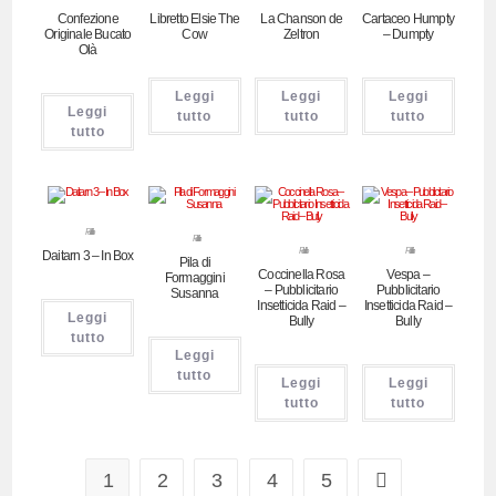
Confezione
Libretto Elsie The
La Chanson de
Cartaceo Humpty
Originale Bucato
Cow
Zeltron
– Dumpty
Olà
Leggi
Leggi
Leggi
Leggi
tutto
tutto
tutto
tutto
Pubblicitari
Pubblicitari
Pubblicitari
Pubblicitari
Daitarn 3 – In Box
Pila di
Coccinella Rosa
Vespa –
Formaggini
– Pubblicitario
Pubblicitario
Susanna
Insetticida Raid –
Insetticida Raid –
Leggi
Bully
Bully
tutto
Leggi
tutto
Leggi
Leggi
tutto
tutto
1
2
3
4
5