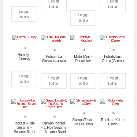
Leggi
Leggi
tutto
tutto
Leggi
Leggi
tutto
tutto
Pubblicitari
Pubblicitari
Pubblicitari
Pubblicitari
Humpty –
Pollux – La
Mister Minit –
Pubblicitario
Dumpty
Giostra incantata
Portachiavi
Coma (Camel)
Leggi
Leggi
Leggi
Leggi
tutto
tutto
tutto
tutto
Pubblicitari
Pubblicitari
Pubblicitari
Pubblicitari
Stampo Testa –
Rabitus – Kiri Le
Toccata – Rue
Stampo Toccata
Kiri Le Clown
Clown
Sesame –
– 1, Rue Sesame
Sesame Street
– Sesame Street