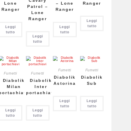
Cavary
Lone
– Lone
Ranger
Patrol –
Ranger
Ranger
Lone
Ranger
Leggi
tutto
Leggi
Leggi
tutto
tutto
Leggi
tutto
Fumetti
Fumetti
Fumetti
Fumetti
Diabolik
Diabolik
Diabolik
Diabolik
Astorina
Sub
Milan
Inter
portachiavi
portachiavi
Leggi
Leggi
tutto
tutto
Leggi
Leggi
tutto
tutto