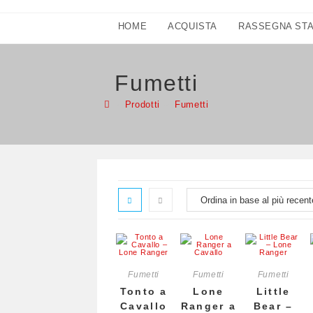
HOME
ACQUISTA
RASSEGNA ST
Fumetti
>
Prodotti
>
Fumetti
Fumetti
Fumetti
Fumetti
Tonto a
Lone
Little
Cavallo
Ranger a
Bear –