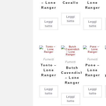
– Lone
Cavallo
Lone
Ranger
Ranger
Leggi
tutto
Leggi
Leggi
tutto
tutto
Fumetti
Fumetti
Fumetti
Tonto –
Pone –
Butch
Lone
Lone
Cavendish
Ranger
Ranger
– Lone
Ranger
Leggi
Leggi
tutto
tutto
Leggi
tutto