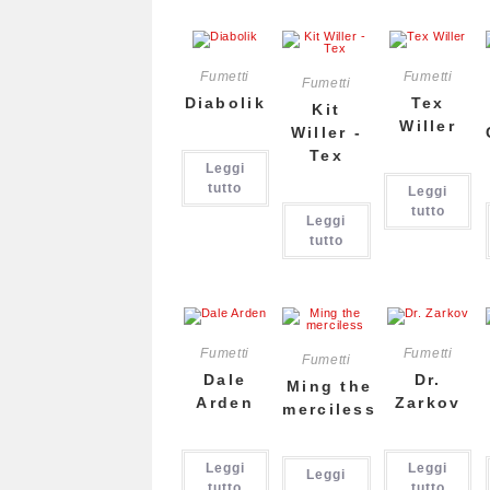
Fumetti
Fumetti
Fumetti
Diabolik
Tex
Kit
Willer
Willer -
Tex
Leggi
tutto
Leggi
tutto
Leggi
tutto
Fumetti
Fumetti
Fumetti
Dale
Dr.
Ming the
Arden
Zarkov
merciless
Leggi
Leggi
Leggi
tutto
tutto