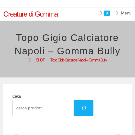
Salta
al
Creature di Gomma
Menu
0
contenuto
Topo Gigio Calciatore
Napoli – Gomma Bully
>
SHOP
>
Topo Gigio Calciatore Napoli – Gomma Bully
Cerca