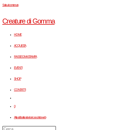
Salta al contenuto
Creature di Gomma
HOME
ACQUISTA
RASSEGNA STAMPA
EVENTI
SHOP
CONTATTI
0
Attiva/disattiva la ricerca sul sito web