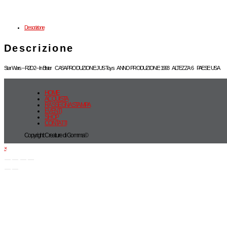
Descrizione
Descrizione
Star Wars – R2D2 – In Blister CASA PRODUZIONE: JUS Toys ANNO PRODUZIONE: 1993 ALTEZZA: 6 PAESE: USA
HOME
ACQUISTA
RASSEGNA STAMPA
EVENTI
SHOP
CONTATTI
Copyright: Creature di Gomma©
×