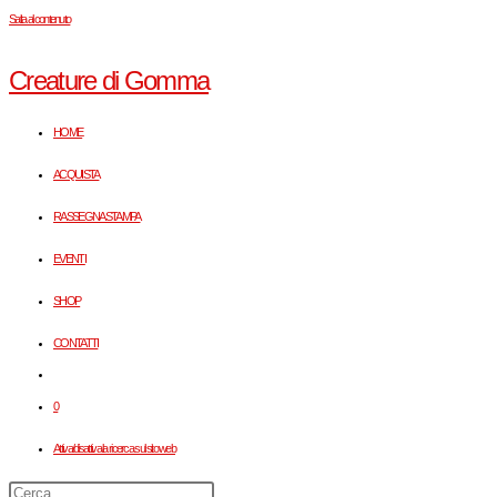
Salta al contenuto
Creature di Gomma
HOME
ACQUISTA
RASSEGNA STAMPA
EVENTI
SHOP
CONTATTI
0
Attiva/disattiva la ricerca sul sito web