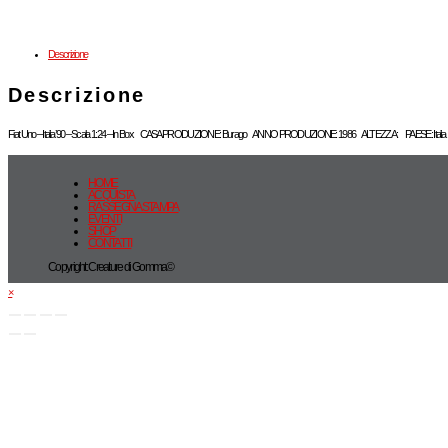
Descrizione
Descrizione
Fiat Uno – Italia ’90 – Scala 1:24 – In Box CASA PRODUZIONE: Burago ANNO PRODUZIONE: 1986 ALTEZZA: PAESE: Italia
HOME
ACQUISTA
RASSEGNA STAMPA
EVENTI
SHOP
CONTATTI
Copyright: Creature di Gomma©
×