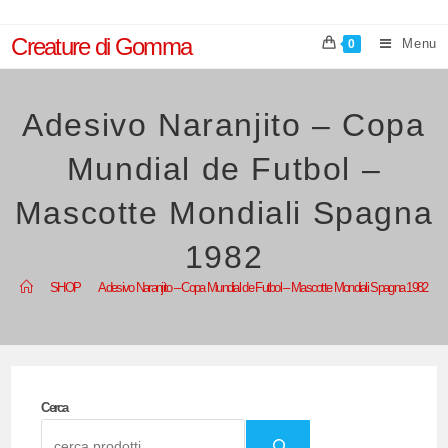
Salta
al
Creature di Gomma
Menu
0
contenuto
Adesivo Naranjito – Copa
Mundial de Futbol –
Mascotte Mondiali Spagna
1982
>
SHOP
>
Adesivo Naranjito – Copa Mundial de Futbol – Mascotte Mondiali Spagna 1982
Cerca