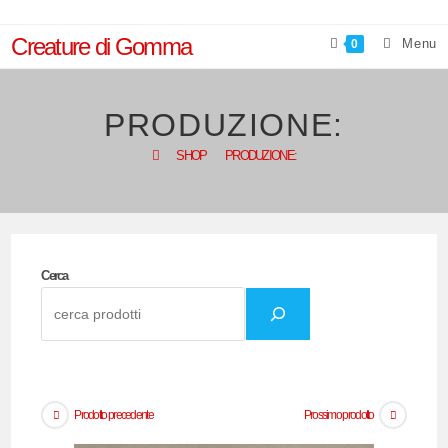
Salta
al
Creature di Gomma
Menu
0
contenuto
PRODUZIONE:
>
SHOP
>
PRODUZIONE:
Cerca
Prodotto precedente
Prossimo prodotto