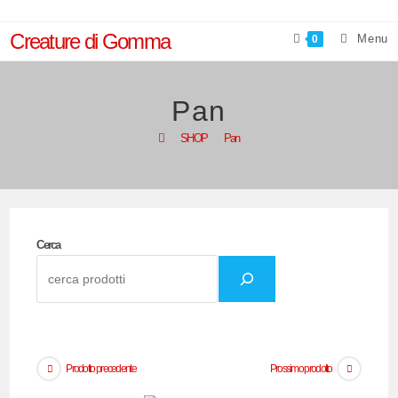
Salta
al
Creature di Gomma
Menu
0
contenuto
Pan
>
SHOP
>
Pan
Cerca
Prodotto precedente
Prossimo prodotto