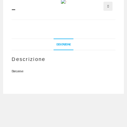
–
🔍
DESCRIZIONE
Descrizione
Biancaneve