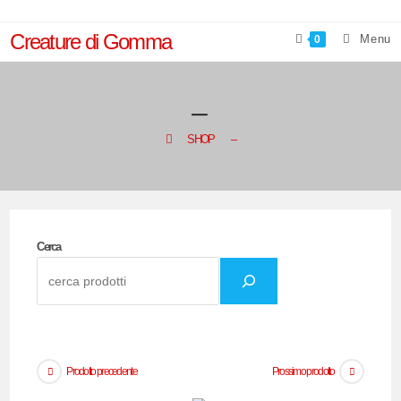
Salta
al
Creature di Gomma
Menu
0
contenuto
–
>
SHOP
>
–
Cerca
Prodotto precedente
Prossimo prodotto