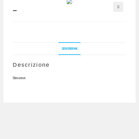
–
🔍
DESCRIZIONE
Descrizione
Biancaneve