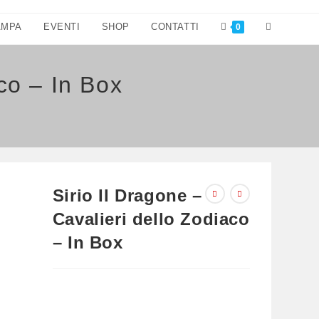
Attiva/disatt
AMPA
EVENTI
SHOP
CONTATTI
0
la
aco – In Box
ricerca
sul
sito
web
Sirio Il Dragone –
Cavalieri dello Zodiaco
– In Box