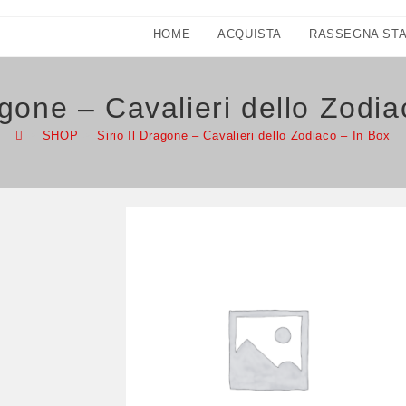
HOME
ACQUISTA
RASSEGNA ST
agone – Cavalieri dello Zodi
>
SHOP
>
Sirio Il Dragone – Cavalieri dello Zodiaco – In Box