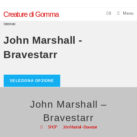
Salta
al
Creature di Gomma
0
Menu
contenuto
Selezionato:
John Marshall -
Bravestarr
SELEZIONA OPZIONE
John Marshall –
Bravestarr
>
SHOP
>
John Marshall – Bravestarr